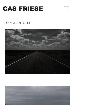
CAS FRIESE
D A Y A S N I G H T